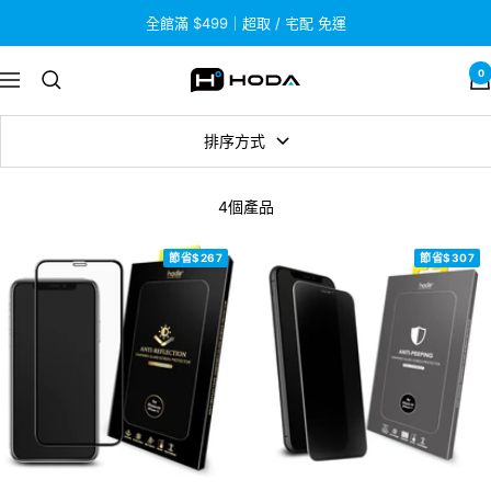
跳
全館滿 $499｜超取 / 宅配 免運
至
內
0
HODA
導
容
航
排序方式
4個產品
節省$267
節省$307