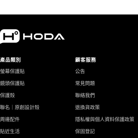
售
常
價
價
價
價
格
格
格
格
產品類別
顧客服務
螢幕保護貼
公告
鏡頭保護貼
常見問題
保護殼
聯絡我們
聯名｜原創設計殼
退換貨政策
周邊配件
隱私權與個人資料保護政策
貼近生活
保固登記