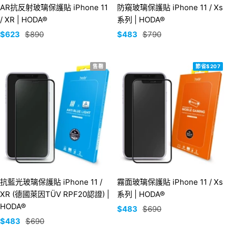
AR抗反射玻璃保護貼 iPhone 11
防窺玻璃保護貼 iPhone 11 / Xs
/ XR | HODA®
系列 | HODA®
銷
正
銷
正
$623
$890
$483
$790
售
常
售
常
價
價
價
價
售罄
節省$207
格
格
格
格
抗藍光玻璃保護貼 iPhone 11 /
霧面玻璃保護貼 iPhone 11 / Xs
XR (德國萊因TÜV RPF20認證) |
系列 | HODA®
HODA®
銷
正
$483
$690
銷
正
$483
$690
售
常