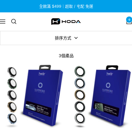
跳
全館滿 $499｜超取 / 宅配 免運
至
內
0
HODA
導
容
航
排序方式
3個產品