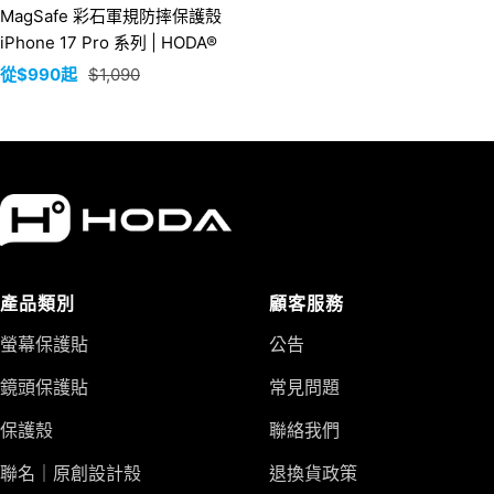
MagSafe 彩石軍規防摔保護殼
iPhone 17 Pro 系列 | HODA®
銷
正
從$990起
$1,090
售
常
價
價
格
格
產品類別
顧客服務
螢幕保護貼
公告
鏡頭保護貼
常見問題
保護殼
聯絡我們
聯名｜原創設計殼
退換貨政策