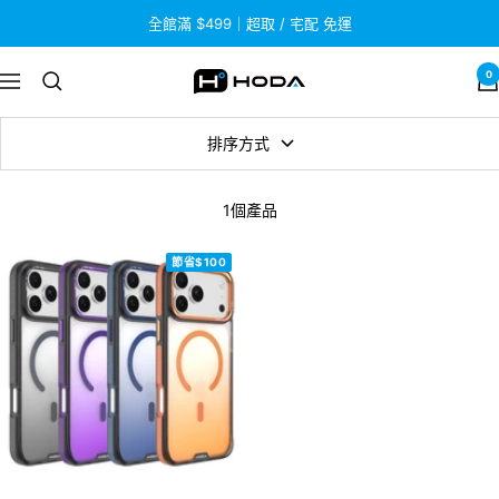
跳
全館滿 $499｜超取 / 宅配 免運
至
內
0
HODA
導
容
航
排序方式
1個產品
節省$100