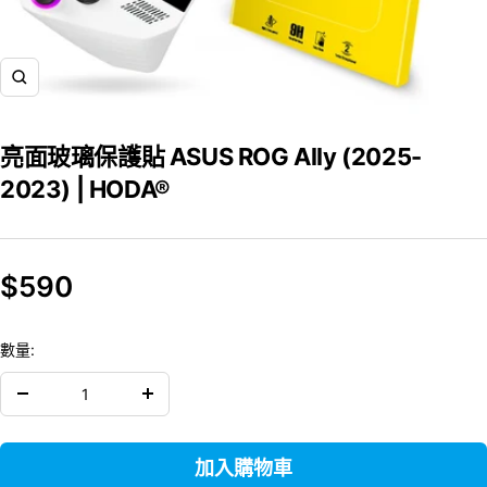
飛
漲
亮面玻璃保護貼 ASUS ROG Ally (2025-
2023) | HODA®
銷
$590
售
數量:
價
減
增
格
少
加
數
數
加入購物車
量
量