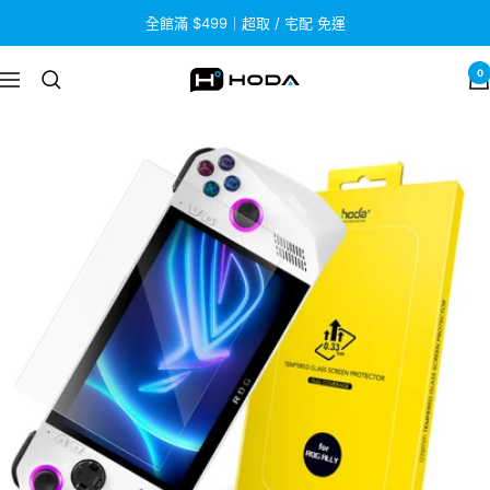
跳
全館滿 $499｜超取 / 宅配 免運
至
內
0
HODA
導
容
航