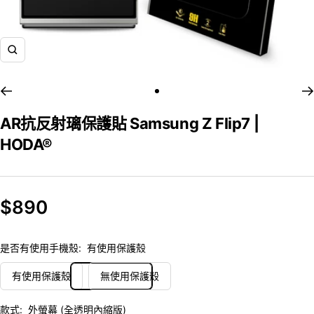
飛
漲
前
往
AR抗反射璃保護貼 Samsung Z Flip7 |
幻
HODA®
燈
片
1
銷
$890
售
是否有使用手機殼:
有使用保護殼
價
有使用保護殼
無使用保護殼
格
款式:
外螢幕 (全透明內縮版)