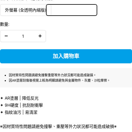
外螢幕 (全透明內縮版)
數量:
減
增
少
加
數
數
加入購物車
量
量
因材質特性問題請避免撞擊重壓等外力狀況都可能造成破損。
因AR塗層刮傷後視覺上較為明顯請避免與金屬物件、灰塵、沙粒摩擦。
✦ AR塗層 | 降低反光
✦ 9H硬度 | 抗刮耐衝擊
✦ 指紋油污 | 易清潔
※因材質特性問題請避免撞擊、重壓等外力狀況都可能造成破損※