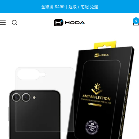
跳
全館滿 $499｜超取 / 宅配 免運
至
內
0
HODA
導
容
航